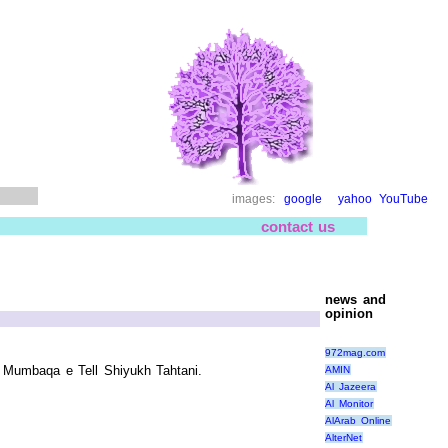
images:
google
yahoo
YouTube
contact us
news and
opinion
972mag.com
ell Mumbaqa e Tell Shiyukh Tahtani.
AMIN
Al Jazeera
Al Monitor
AlArab Online
AlterNet