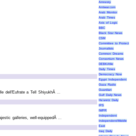
Amnesty
Antiwar.com
Arab Monitor
Arab Times
Axis of Logic
BBC
Black Star News
CSM
Committee to Protect
Journalists
Common Dreams
Consortium News
DEBKAfile
Daily Times
Democracy Now
Egypt Independent
Gaza Radio
Guardian
le dell'Eufrate a Tell ShiyukhÂ ...
Gulf Daily News
Ha'aretz Daily
IPS
IWPR
Independent
stic galleries, well-equippedÂ ...
Independent/Middle
East
Iraq Daily