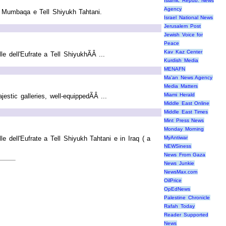
Islamic Repub. News
Agency
ell Mumbaqa e Tell Shiyukh Tahtani.
Israel National News
Jerusalem Post
Jewish Voice for
Peace
Kav Kaz Center
e dell'Eufrate a Tell ShiyukhÃÂ ...
Kurdish Media
MENAFN
Ma'an News Agency
Media Matters
Miami Herald
stic galleries, well-equippedÃÂ ...
Middle East Online
Middle East Times
Mint Press News
Monday Morning
MyAntiwar
le dell'Eufrate a Tell Shiyukh Tahtani e in Iraq ( a
NEWSiness
News From Gaza
News Junkie
NewsMax.com
OilPrice
OpEdNews
Palestine Chronicle
Rafah Today
Reader Supported
News