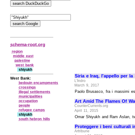
schema-root.org
region
middle east
palestine
west bank
shiyukh
Siria e Iraq, l'appello per la
West Bank:
L'Indro
bedouin encampments
March 9, 2017
crossings
Paolo Brusasco, fra i massimi espe
illegal settlements
municipalities
Art Amid The Flames Of Wa
occupation
people
CounterCurrents.org
refugee camps
April 11, 2015
shiyukh
Omar Shiyukh and Ram Aslan, two '
south hebron hills
Proteggere i beni culturali 
Artribune